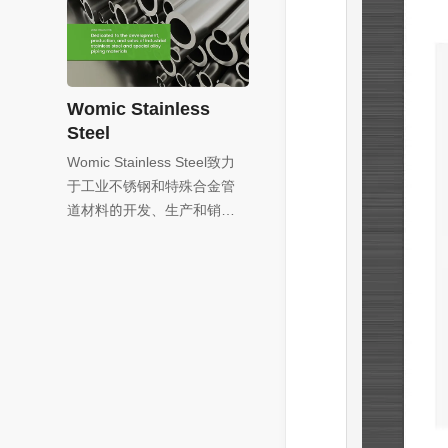
按照客户偏好与品牌形象进
行量身打造；再到严谨高效
的开发阶段,确保网站功能完
美实现客户设定需求；以及
后续持续稳定的实施维护,随
Womic Stainless
时根据客户反馈进行灵活调
Steel
整与优化,灵瑞网络安排了经
Womic Stainless Steel致力
验丰富、技术过硬的专业人
于工业不锈钢和特殊合金管
员全程参与,为企业客户提供
道材料的开发、生产和销售,
全方位、定制化的整体解决
我们的主要产品包括无缝
方案,让每一个网站都能成为
管、焊管、双金属复合管、
企业发展的有力助推器,
管件和预制组件,作为国家技
术创新示范企业,沃米克拥有
CNAS认证的实验室、重点院
士工作站和综合研发平台,欢
迎联系我们了解更多详情并
参观我们的工厂！