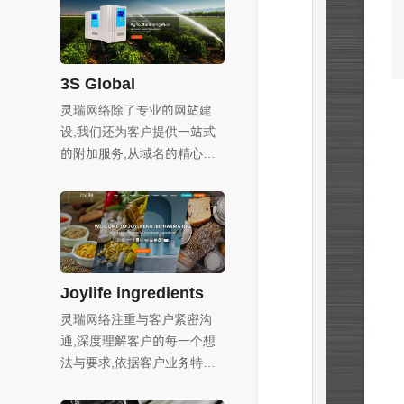
心服务,更在网站功能上精益
求精,
3S Global
灵瑞网络除了专业的网站建
设,我们还为客户提供一站式
的附加服务,从域名的精心挑
选与注册,到稳定可靠服务器
的配置与部署,再到高效内容
分发网络（CDN）的搭建,我
们全程跟进,确保网站的稳定
运行和快速访问,无论客户身
处何地,都能享受到流畅、便
Joylife ingredients
捷的网站服务,有效提升企业
灵瑞网络注重与客户紧密沟
在国际市场的竞争力,
通,深度理解客户的每一个想
法与要求,依据客户业务特点
和目标受众制定个性化方案,