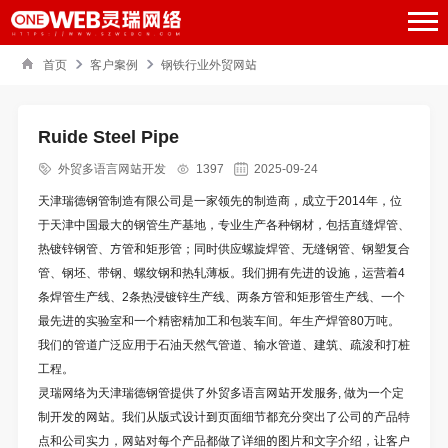
首页
客户案例
钢铁行业外贸网站
Ruide Steel Pipe
外贸多语言网站开发
1397
2025-09-24
天津瑞德钢管制造有限公司是一家领先的制造商，成立于2014年，位
于天津中国最大的钢管生产基地，专业生产各种钢材，包括直缝焊管、
热镀锌钢管、方管和矩形管；同时供应螺旋焊管、无缝钢管、钢塑复合
管、钢坯、带钢、螺纹钢和热轧薄板。我们拥有先进的设施，运营着4
条焊管生产线、2条热浸镀锌生产线、两条方管和矩形管生产线、一个
最先进的实验室和一个精密精加工和包装车间。年生产焊管80万吨。
我们的管道广泛应用于石油天然气管道、输水管道、建筑、疏浚和打桩
工程。
灵瑞网络为
天津瑞德钢管
提供了
外贸多语言网站开发
服务, 做为一个定
制开发的网站。我们从版式设计到页面细节都充分突出了公司的产品特
点和公司实力，网站对每个产品都做了详细的图片和文字介绍，让客户