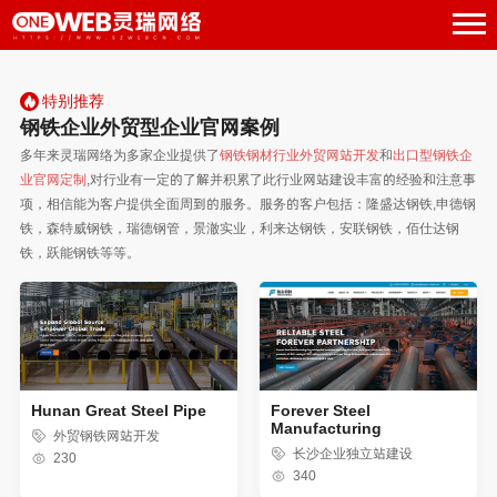
特别推荐
钢铁企业外贸型企业官网案例
多年来灵瑞网络为多家企业提供了
钢铁钢材行业外贸网站开发
和
出口型钢铁企
业官网定制
,对行业有一定的了解并积累了此行业网站建设丰富的经验和注意事
项，相信能为客户提供全面周到的服务。服务的客户包括：隆盛达钢铁,申德钢
铁，森特威钢铁，瑞德钢管，景澈实业，利来达钢铁，安联钢铁，佰仕达钢
铁，跃能钢铁等等。
Hunan Great Steel Pipe
Forever Steel
Manufacturing
外贸钢铁网站开发
长沙企业独立站建设
230
340