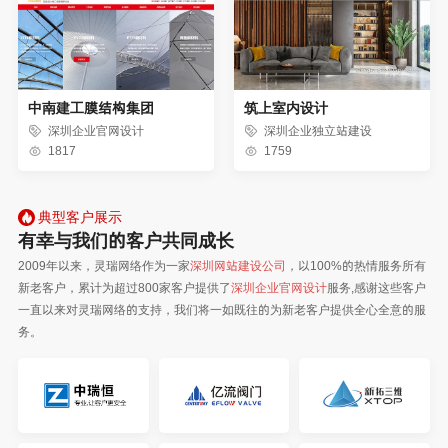
中南建工膜结构集团
筑上室内设计
深圳企业官网设计
深圳企业独立站建设
1817
1759
典型客户展示
有幸与我们的客户共同成长
2009年以来，灵瑞网络作为一家
深圳网站建设公司
，以100%的热情服务所有
新老客户，累计为超过800家客户提供了
深圳企业官网设计
服务,感谢这些客户
一直以来对灵瑞网络的支持，我们将一如既往的为新老客户提供全心全意的服
务。