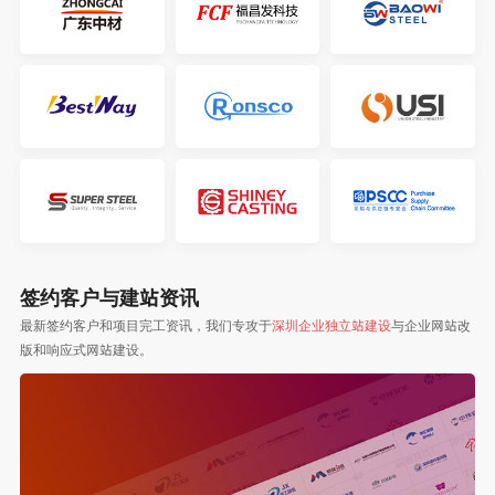
签约客户与建站资讯
最新签约客户和项目完工资讯，我们专攻于
深圳企业独立站建设
与企业网站改
版和响应式网站建设。