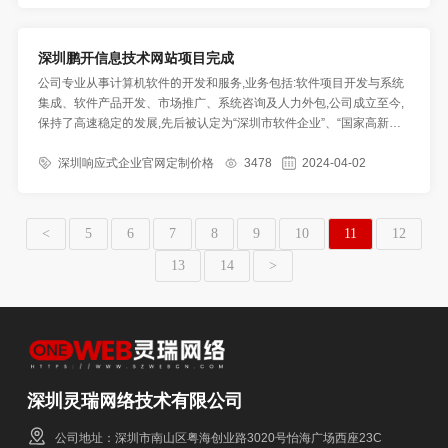
深圳鹏开信息技术网站项目完成
公司专业从事计算机软件的开发和服务,业务包括:软件项目开发与系统
集成、软件产品开发、市场推广、系统咨询及人力外包,公司成立至今,
保持了高速稳定的发展,先后被认定为“深圳市软件企业”、“国家高新技
术企业”,
深圳响应式企业官网定制价格
3478
2024-04-02
<
5
6
7
8
9
10
11
12
13
14
>
深圳灵瑞网络技术有限公司
公司地址：深圳市南山区粤海创业路3020号怡海广场西座23C