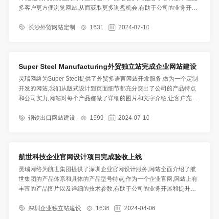
多客户更方便浏览网站,从而获取更多询盘机会,有助于公司的业务开展
和提升公司的网络形象,
长沙外贸网站定制
1631
2024-07-10
Super Steel Manufacturing外贸独立站完成企业网站建设
灵瑞网络为Super Steel提供了外贸多语言网站开发服务,做为一个定制
开发的网站,我们从版式设计到页面细节都充分突出了公司的产品特点
和公司实力,网站对每个产品都做了详细的图片和文字介绍,让客户充分
了解产品信息,有助于公司的业务开展,
钢铁出口网站建设
1599
2024-07-10
航世科技企业官网设计项目完成验收上线
灵瑞网络为航世集团提供了深圳企业官网设计服务,网站全面介绍了航
世集团的产品体系和具体的产品型号特点,作为一个企业官网,网站上有
丰富的产品图片以及详细的技术参数,有助于公司的业务开展和提升公
司的网络形象,
深圳企业独立站建设
1636
2024-04-06