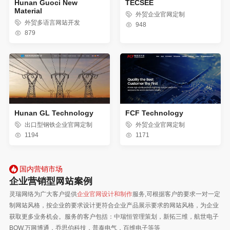
Hunan Guoci New
TECSEE
Material
外贸企业官网定制
外贸多语言网站开发
948
879
Hunan GL Technology
FCF Technology
出口型钢铁企业官网定制
外贸企业官网定制
1194
1171
国内营销市场
企业营销型网站案例
灵瑞网络为广大客户提供
企业官网设计和制作
服务,可根据客户的要求一对一定
制网站风格，按企业的要求设计更符合企业产品展示要求的网站风格，为企业
获取更多业务机会。服务的客户包括：中瑞恒管理策划，新拓三维，航世电子
BOW,万网博通，乔思伯科技，普泰电气，百维电子等等