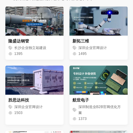
隆盛达钢管
新拓三维
长沙企业独立站建设
深圳企业官网设计
1395
1495
胜思达科技
航世电子
深圳企业官网设计
深圳制造业B2B官网优化方
1503
案
1373