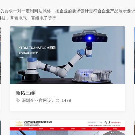
户的要求一对一定制网站风格，按企业的要求设计更符合企业产品展示要
科技，普泰电气，百维电子等等
新拓三维
深圳企业官网设计
1479