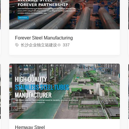
Forever Steel Manufacturing
长沙企业独立站建设
337
Hemway Steel