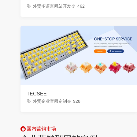
外贸多语言网站开发
462
TECSEE
外贸企业官网定制
928
国内营销市场