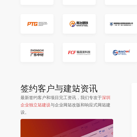
签约客户与建站资讯
最新签约客户和项目完工资讯，我们专攻于
深圳
企业独立站建设
与企业网站改版和响应式网站建
设。