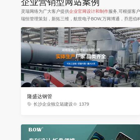
企业营销型网站案例
灵瑞网络为广大客户提供
企业官网设计和制作
服务,可根据客
瑞恒管理策划，新拓三维，航世电子BOW,万网博通，乔思伯
隆盛达钢管
长沙企业独立站建设
1379