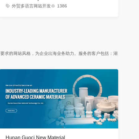
外贸多语言网站开发
1386
示要求的网站风格，为企业出海业务助力。服务的客户包括：湖
Hunan Guoci New Material