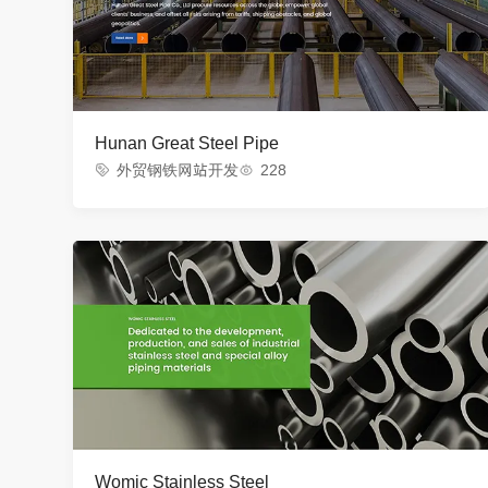
Hunan Great Steel Pipe
外贸钢铁网站开发
228
Womic Stainless Steel