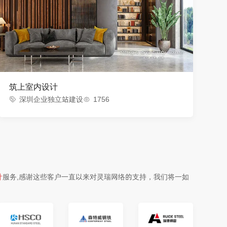
筑上室内设计
深圳企业独立站建设
1756
计
服务,感谢这些客户一直以来对灵瑞网络的支持，我们将一如