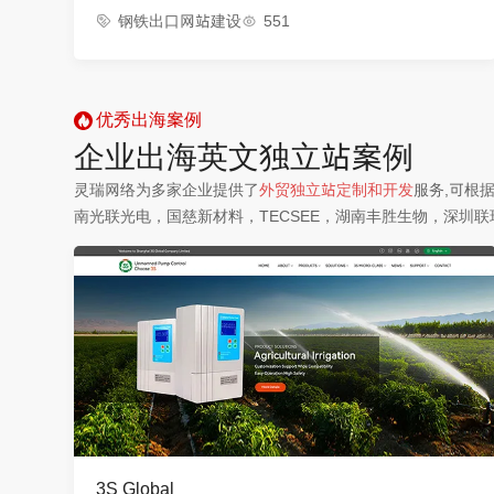
钢铁出口网站建设
551
优秀出海案例
企业出海英文独立站案例
灵瑞网络为多家企业提供了
外贸独立站定制和开发
服务,可根
南光联光电，国慈新材料，TECSEE，湖南丰胜生物，深圳联瑞
3S Global