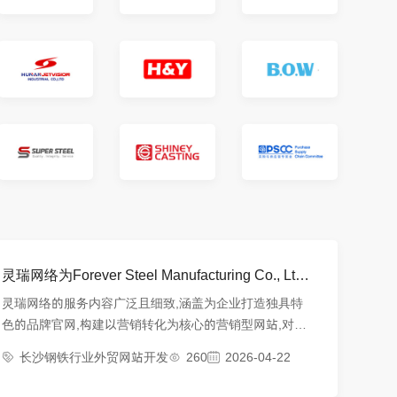
灵瑞网络为Forever Steel Manufacturing Co., Ltd
定制的外贸企业独立英文站点完成验收上线
灵瑞网络的服务内容广泛且细致,涵盖为企业打造独具特
色的品牌官网,构建以营销转化为核心的营销型网站,对陈
旧企业网站进行脱胎换骨式的改版升级,设计能在不同设
长沙钢铁行业外贸网站开发
260
2026-04-22
备上流畅展示的响应式网站,以及搭建助力企业拓展海外
市场的外贸网站等