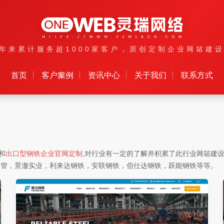
年来累计服务超1000家客户，原创定制企业网站建
首页
客户案例
资讯中心
关于我们
联系方式
和
出口型钢铁企业官网定制
,对行业有一定的了解并积累了此行业网站建
钢管，景澈实业，利来达钢铁，安联钢铁，佰仕达钢铁，跃能钢铁等等。