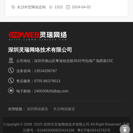
力进阶提供有力助推,助力其一步一个脚印,实现稳健且持续的发展,
长沙外贸网站定制
1522
2024-04-02
深圳灵瑞网络技术有限公司
公司地址：深圳市南山区粤海创业路3020号怡海广场西座23C
业务咨询：13534206787
售后服务：0755-86379013
电子邮箱：240030626@qq.com
友情链接：
深圳网站建设
长沙网站建设
Copyright © 2009 -2025 深圳市灵瑞网络技术有限公司 All Right Reserved. 工商
注册号：914403006925424166
粤ICP备09142762号