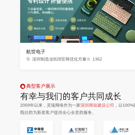
航世电子
深圳制造业B2B官网优化方案
1362
典型客户展示
有幸与我们的客户共同成长
2009年以来，灵瑞网络作为一家
深圳网站建设公司
，以100
既往的为新老客户提供全心全意的服务。