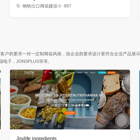
钢铁出口网站建设
997
据客户的要求一对一定制网站风格，按企业的要求设计更符合企业产品展
电子，JONSPLUS等等。
Joylife ingredients