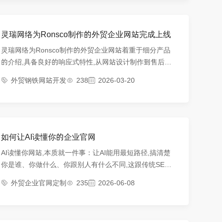
灵瑞网络为Ronsco制作的外贸企业网站完成上线
灵瑞网络为Ronsco制作的外贸企业网站着重于细分产品
的介绍,具备良好的响应式特性,从网站设计制作到售后全
程,我们不仅安排专业网站管家与客户一对一贴心服务,更
外贸钢铁网站开发
238
2026-03-20
在网站功能上精益求精,
如何让AI读懂你的企业官网
AI读懂你网站,本质就一件事：让AI能用最短路径,搞清楚
你是谁、你做什么、你跟别人有什么不同,这跟传统SEO
的逻辑完全不同,传统SEO是给搜索引擎看的,AI时代你得
外贸企业官网定制
235
2026-06-08
同时给AI和人看,