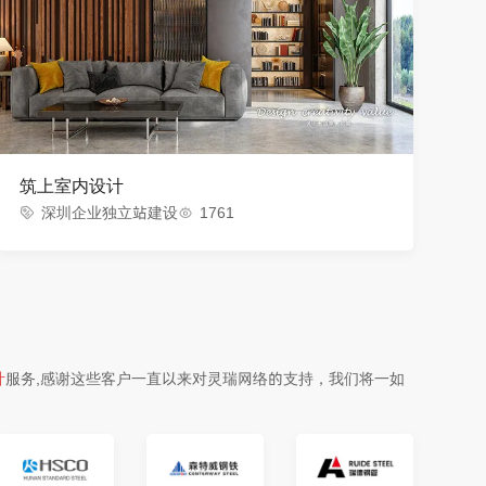
筑上室内设计
深圳企业独立站建设
1761
计
服务,感谢这些客户一直以来对灵瑞网络的支持，我们将一如