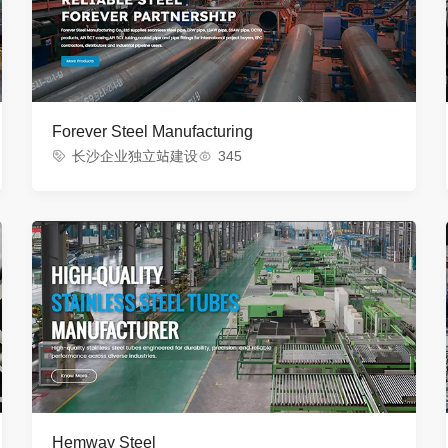
Forever Steel Manufacturing
长沙企业独立站建设
345
Hemway Steel