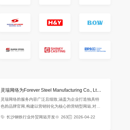
灵瑞网络为Forever Steel Manufacturing Co., Ltd
定制的外贸企业独立英文站点完成验收上线
灵瑞网络的服务内容广泛且细致,涵盖为企业打造独具特
色的品牌官网,构建以营销转化为核心的营销型网站,对陈
旧企业网站进行脱胎换骨式的改版升级,设计能在不同设
长沙钢铁行业外贸网站开发
263
2026-04-22
备上流畅展示的响应式网站,以及搭建助力企业拓展海外
市场的外贸网站等