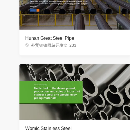
Hunan Great Steel Pipe
外贸钢铁网站开发
233
Womic Stainless Steel