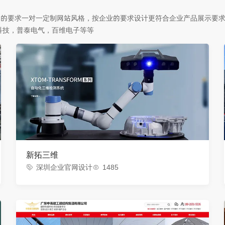
户的要求一对一定制网站风格，按企业的要求设计更符合企业产品展示要
科技，普泰电气，百维电子等等
新拓三维
深圳企业官网设计
1485