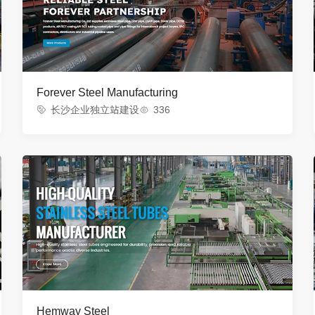
Forever Steel Manufacturing
长沙企业独立站建设
336
Hemway Steel