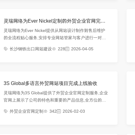
灵瑞网络为Ever Nickel定制的外贸企业官网完成
验收上线
灵瑞网络为Ever Nickel提供从网站设计制作到售后维护
的全流程贴心服务,安排专业网站管家与客户进行一对一
深度对接,在网站设计制作阶段,网站管家会充分倾听客户
长沙钢铁出口网站建设
228
2026-04-05
需求,结合行业特性与企业特色,精心打造专属网站方案,
3S Global多语言外贸网站项目完成上线验收
灵瑞网络为3S Global提供了外贸企业官网定制服务,企业
官网上展示了公司的特色和重要的产品信息,全方位的展
示了公司的生产制造能力和产品详情信息,让国外的浏览
外贸企业官网定制
342
2026-02-03
者可以了解公司的实力,为公司业务提供有力的支持和背
景资料