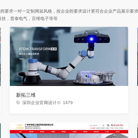
户的要求一对一定制网站风格，按企业的要求设计更符合企业产品展示要
科技，普泰电气，百维电子等等
新拓三维
深圳企业官网设计
1479