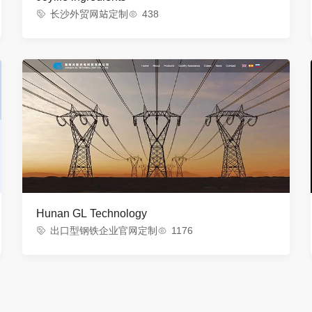
长沙外贸网站定制
438
Hunan GL Technology
出口型钢铁企业官网定制
1176