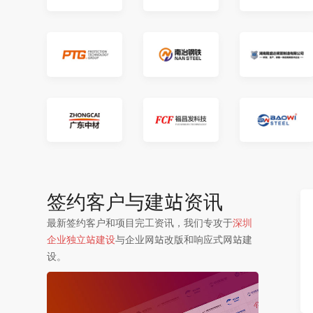
签约客户与建站资讯
最新签约客户和项目完工资讯，我们专攻于
深圳
企业独立站建设
与企业网站改版和响应式网站建
设。