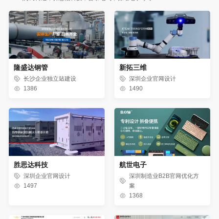
隆盛达钢管
新拓三维
长沙企业独立站建设
深圳企业官网设计
1386
1490
胜思达科技
航世电子
深圳企业官网设计
深圳制造业B2B官网优化方
1497
案
1368