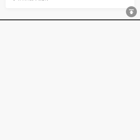
Review 2024）
深圳灵瑞网络技术有限公司
公司地址：深圳市南山区粤海创业路3020号怡海广场西座23C
业务咨询：13534206787
售后服务：0755-86379013
电子邮箱：240030626@qq.com
友情链接：
深圳网站建设
长沙网站建设
Copyright © 2009 -2025 深圳市灵瑞网络技术有限公司 All Right Reserved. 工商
注册号：914403006925424166
粤ICP备09142762号