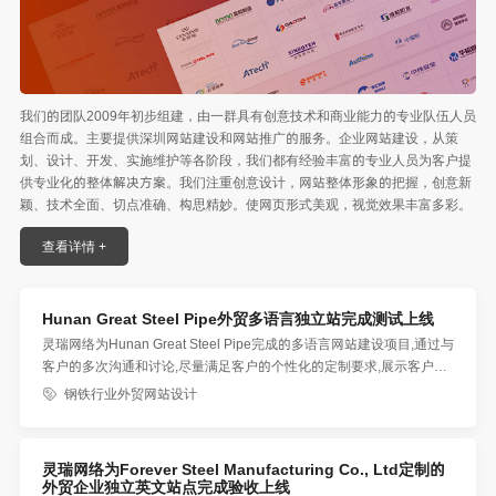
我们的团队2009年初步组建，由一群具有创意技术和商业能力的专业队伍人员
组合而成。主要提供深圳网站建设和网站推广的服务。企业网站建设，从策
划、设计、开发、实施维护等各阶段，我们都有经验丰富的专业人员为客户提
供专业化的整体解决方案。我们注重创意设计，网站整体形象的把握，创意新
颖、技术全面、切点准确、构思精妙。使网页形式美观，视觉效果丰富多彩。
查看详情 +
Hunan Great Steel Pipe外贸多语言独立站完成测试上线
灵瑞网络为Hunan Great Steel Pipe完成的多语言网站建设项目,通过与
客户的多次沟通和讨论,尽量满足客户的个性化的定制要求,展示客户公
司的具体势力和产品特性,助力客户获取更多询盘机会,
钢铁行业外贸网站设计
灵瑞网络为Forever Steel Manufacturing Co., Ltd定制的
外贸企业独立英文站点完成验收上线